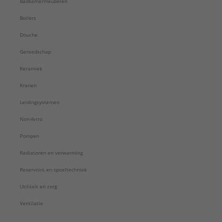
Badkamermeubelen
Boilers
Douche
Gereedschap
Keramiek
Kranen
Leidingsystemen
Non-ferro
Pompen
Radiatoren en verwarming
Reservoirs en spoeltechniek
Utiliteit en zorg
Ventilatie