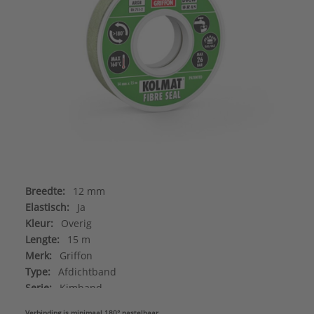
Breedte:
12 mm
Elastisch:
Ja
Kleur:
Overig
Lengte:
15 m
Merk:
Griffon
Type:
Afdichtband
Serie:
Kimband
Verbinding is minimaal 180° nastelbaar