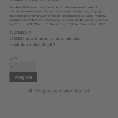
Voor het afdichten van conische en cilindrische metalen en kunststof
schroefdraadverbindingen. Geschikt voor o.a. (drink)water, gas, LPG (gas),
(pers)lucht en verdunde zuren en basen. Toepasbaar op o.a. koper, messing,
(gegalvaniseerd) staal, RVS, chroom, zink, PVC, CPVC en ABS. Gas: tot 5 bar druk
bij -20°C tot +70°C. Water tot 16 bar druk bij +95°C, tot 7 bar druk bij +130°C.
123768238
()
6300531_article_technical-documentation-
sheet_dutch_default.pdf
()
QTY
Voeg toe
Voeg toe aan favorietenlijst