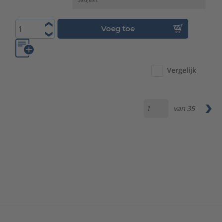
Voeg toe
Vergelijk
van
35