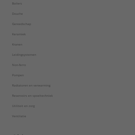
Boilers
Douche
Gereedschap
Keramiek
Kranen
Leidingsystemen
Non-ferro
Pompen
Radiatoren en verwarming
Reservoirs en spoeltechniek
Utiliteit en zorg
Ventilatie