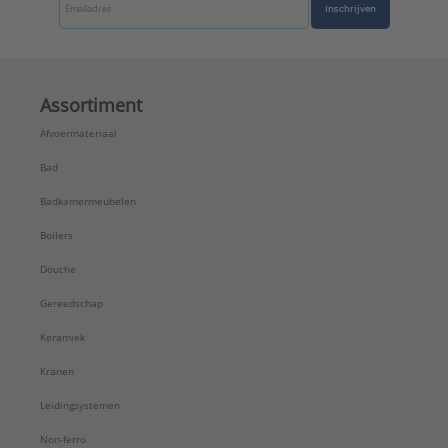
Inschrijven
Assortiment
Afvoermateriaal
Bad
Badkamermeubelen
Boilers
Douche
Gereedschap
Keramiek
Kranen
Leidingsystemen
Non-ferro