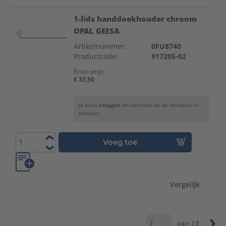
1-lids handdoekhouder chroom
OPAL GEESA
Artikelnummer:
0FU8740
Productcode:
917205-02
Bruto prijs:
€ 33,50
Je moet
inloggen
om voorraad en de nettoprijs te
bekijken.
Voeg toe
Vergelijk
van
13