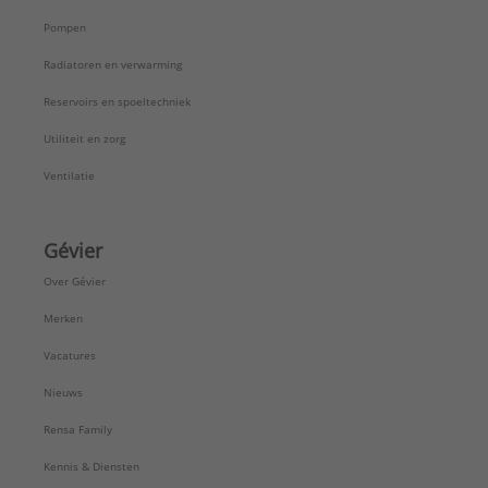
Pompen
Radiatoren en verwarming
Reservoirs en spoeltechniek
Utiliteit en zorg
Ventilatie
Gévier
Over Gévier
Merken
Vacatures
Nieuws
Rensa Family
Kennis & Diensten