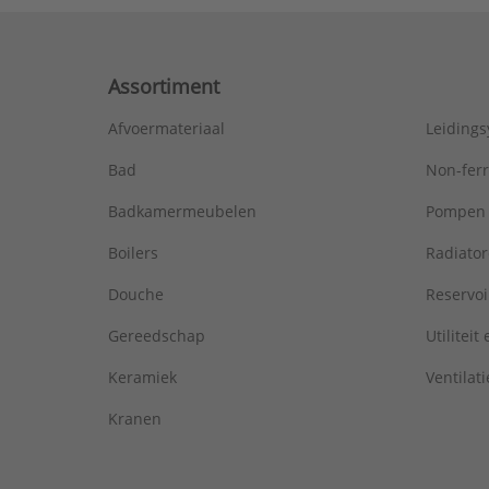
Assortiment
Afvoermateriaal
Leiding
Bad
Non-fer
Badkamermeubelen
Pompen
Boilers
Radiato
Douche
Reservoi
Gereedschap
Utiliteit
Keramiek
Ventilati
Kranen