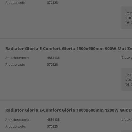
Productcode:
370323
Je
voo
te 
Radiator Gloria E-Comfort Gloria 1500x600mm 900W Mat Z
Bruto p
Artikelnummer:
4854138
Productcode:
370328
Je
voo
te 
Radiator Gloria E-Comfort Gloria 1800x600mm 1200W Wit 
Bruto p
Artikelnummer:
4854135
Productcode:
370325