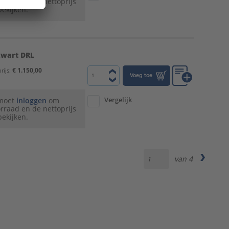
rraad en de nettoprijs
bekijken.
Zwart DRL
€ 1.150,00
rijs:
Voeg toe
Vergelijk
 moet
inloggen
om
rraad en de nettoprijs
bekijken.
van
4