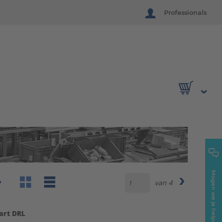
Professionals
Mogen we je helpen?
van
4
art DRL