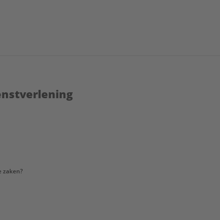
enstverlening
e zaken?