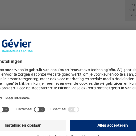
Je
voo
te 
Radiator Gloria E-Comfort Gloria 800x450mm 400W Wit DRL
Bruto p
Artikelnummer:
4854132
Productcode:
370322
Je
voo
te 
Radiator Gloria E-Comfort Gloria 1200x600mm 700W Mat Z
Bruto p
Artikelnummer:
4854137
Productcode:
370327
Je