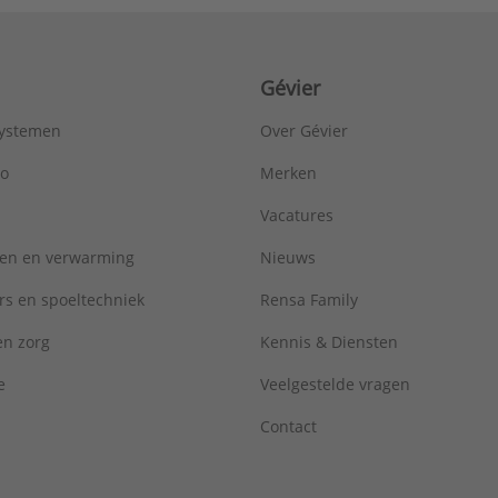
Gévier
systemen
Over Gévier
ro
Merken
Vacatures
ren en verwarming
Nieuws
rs en spoeltechniek
Rensa Family
 en zorg
Kennis & Diensten
e
Veelgestelde vragen
Contact