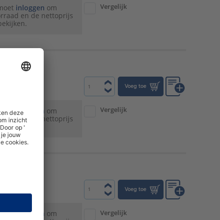
Vergelijk
 moet
inloggen
om
rraad en de nettoprijs
bekijken.
€ 687,00
rijs:
Voeg toe
Vergelijk
 moet
inloggen
om
rraad en de nettoprijs
bekijken.
wart DRL
€ 985,00
rijs:
Voeg toe
Vergelijk
 moet
inloggen
om