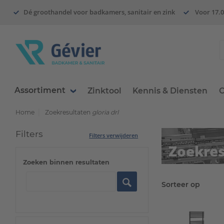
Dé groothandel voor badkamers, sanitair en zink
Voor 17.0
Assortiment
Zinktool
Kennis & Diensten
O
Home
Zoekresultaten
gloria drl
Filters
Filters verwijderen
Zoekres
Zoeken binnen resultaten
Sorteer op