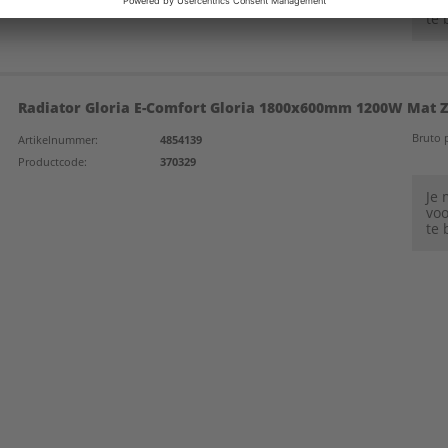
voo
te 
Radiator Gloria E-Comfort Gloria 1800x600mm 1200W Mat 
Bruto p
Artikelnummer:
4854139
Productcode:
370329
Je
voo
te 