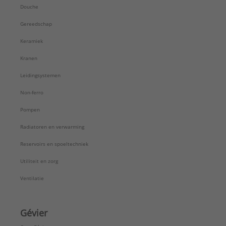
Douche
Gereedschap
Keramiek
Kranen
Leidingsystemen
Non-ferro
Pompen
Radiatoren en verwarming
Reservoirs en spoeltechniek
Utiliteit en zorg
Ventilatie
Gévier