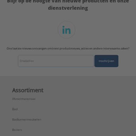
Blijf op de hoogte van nieuwe producten en onze
dienstverlening
Ons laatste nieuws ontvangen omtrent productnieuws, acties en andere interessante zaken?
Inschrijven
Assortiment
Afvoermateriaal
Bad
Badkamermeubelen
Boilers