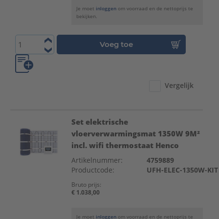
Je moet
inloggen
om voorraad en de nettoprijs te
bekijken.
Voeg toe
Vergelijk
Set elektrische
vloerverwarmingsmat 1350W 9M²
incl. wifi thermostaat Henco
Artikelnummer:
4759889
Productcode:
UFH-ELEC-1350W-KIT
Bruto prijs:
€ 1.038,00
Je moet
inloggen
om voorraad en de nettoprijs te