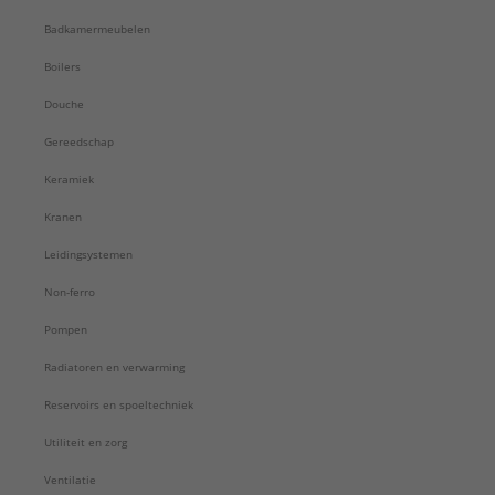
Badkamermeubelen
Boilers
Douche
Gereedschap
Keramiek
Kranen
Leidingsystemen
Non-ferro
Pompen
Radiatoren en verwarming
Reservoirs en spoeltechniek
Utiliteit en zorg
Ventilatie