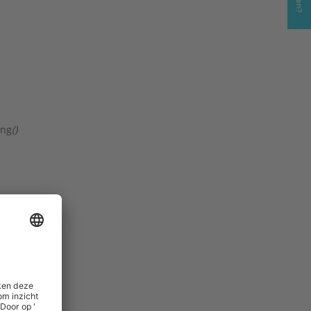
ing
()
 table
()
pdf
()