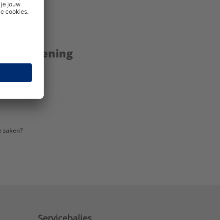
enstverlening
e zaken?
Servicebalies