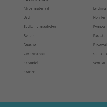
Afvoermateriaal
Leiding
Bad
Non-fer
Badkamermeubelen
Pompen
Boilers
Radiato
Douche
Reservoi
Gereedschap
Utiliteit
Keramiek
Ventilati
Kranen