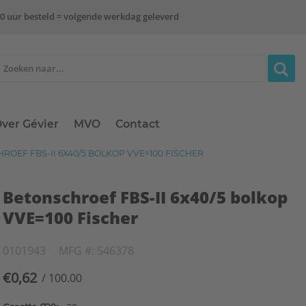
0 uur besteld = volgende werkdag geleverd
ver Gévier
MVO
Contact
OEF FBS-II 6X40/5 BOLKOP VVE=100 FISCHER
Betonschroef FBS-II 6x40/5 bolkop
VVE=100 Fischer
0101943
MFG #: 546378
€0,62
/ 100.00