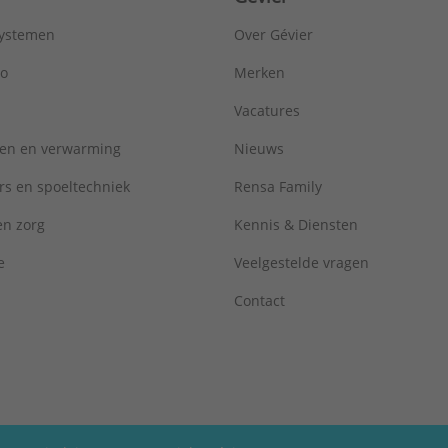
systemen
Over Gévier
ro
Merken
Vacatures
ren en verwarming
Nieuws
rs en spoeltechniek
Rensa Family
 en zorg
Kennis & Diensten
e
Veelgestelde vragen
Contact