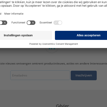
hoogte van nieuwe producten en onze di
tste nieuws ontvangen omtrent productnieuws, acties en andere interessant
Inschrijven
Gévier