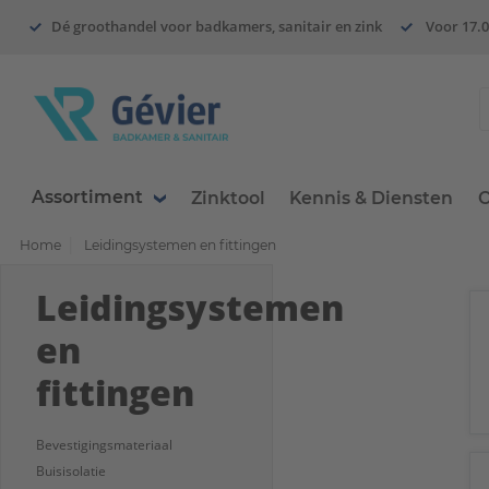
Dé groothandel voor badkamers, sanitair en zink
Voor 17.0
Assortiment
Zinktool
Kennis & Diensten
O
Home
Leidingsystemen en fittingen
Leidingsystemen
en
fittingen
Bevestigingsmateriaal
Buisisolatie