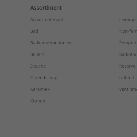
Assortiment
Afvoermateriaal
Leiding
Bad
Non-fer
Badkamermeubelen
Pompen
Boilers
Radiato
Douche
Reservoi
Gereedschap
Utiliteit
Keramiek
Ventilati
Kranen