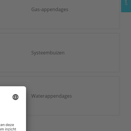
Gas-appendages
Systeembuizen
Waterappendages