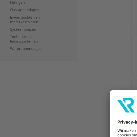
Fittingen
Gas-appendages
Invoerbochten en
meterkastplaten
Systeembuizen
Toebehoren
leidingsystemen
Waterappendages