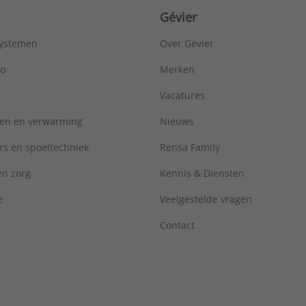
Gévier
systemen
Over Gévier
ro
Merken
Vacatures
ren en verwarming
Nieuws
rs en spoeltechniek
Rensa Family
 en zorg
Kennis & Diensten
e
Veelgestelde vragen
Contact