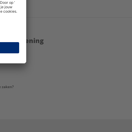
enstverlening
e zaken?