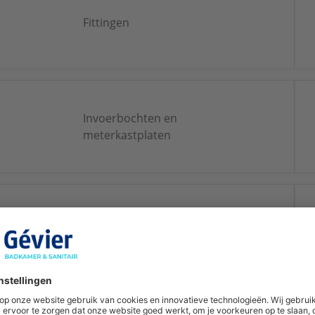
Fittingen
Invoerbochten en
meterkastplaten
Toebehoren leidingsystemen