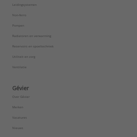
Leidingsystemen
Non-ferro
Pompen
Radiatoren en verwarming
Reservoirs en spoeltechniek
Utiliteit en zorg
Ventilatie
Gévier
Over Gévier
Merken
Vacatures
Nieuws