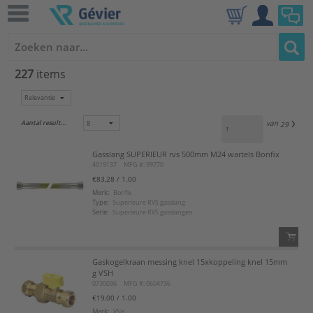
227
items
Aantal resultaten:
van
29
Gasslang SUPERIEUR rvs 500mm M24 wartels Bonfix
4019137
MFG #: 99770
€83,28
/ 1.00
Merk:
Bonfix
Type:
Superieure RVS gasslang
Serie:
Superieure RVS gasslangen
Gaskogelkraan messing knel 15xkoppeling knel 15mm
QTY:
g VSH
0730036
MFG #: 0604736
Voeg toe
€19,00
/ 1.00
Merk:
VSH