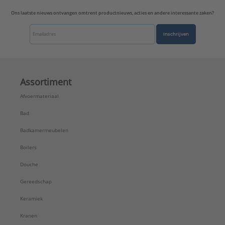
Ons laatste nieuws ontvangen omtrent productnieuws, acties en andere interessante zaken?
Inschrijven
Assortiment
Afvoermateriaal
Bad
Badkamermeubelen
Boilers
Douche
Gereedschap
Keramiek
Kranen