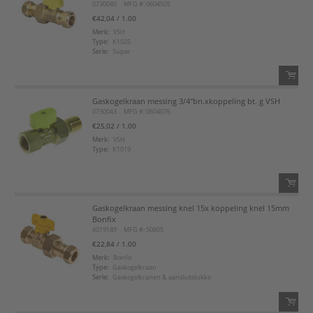
0730040
MFG #: 0604505
Voeg toe
€42,04
/ 1.00
Merk:
VSH
Type:
K1025
Voeg toe aan favorietenlijst
Serie:
Super
Gaskogelkraan messing 3/4"bn.xkoppeling bt. g VSH
QTY:
0730043
MFG #: 0604076
€25,02
/ 1.00
Voeg toe
Merk:
VSH
Type:
K1019
Voeg toe aan favorietenlijst
Gaskogelkraan messing knel 15x koppeling knel 15mm
QTY:
Bonfix
4019149
MFG #: 50805
Voeg toe
€22,84
/ 1.00
Merk:
Bonfix
Type:
Gaskogelkraan
Voeg toe aan favorietenlijst
Serie:
Gaskogelkranen & aansluitstukke