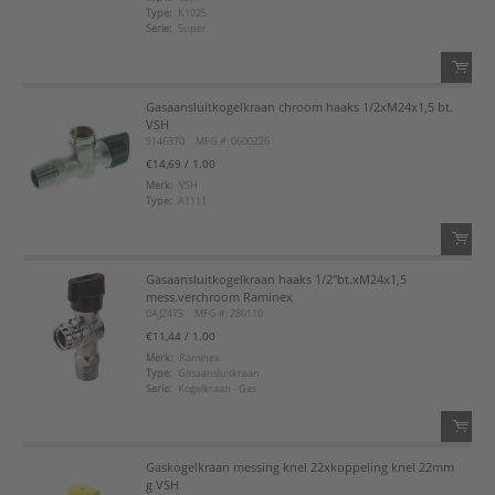
Type:
K1025
Voeg toe aan favorietenlijst
Serie:
Super
Gasaansluitkogelkraan chroom haaks 1/2xM24x1,5 bt.
QTY:
VSH
9146370
MFG #: 0600226
Voeg toe
€14,69
/ 1.00
Merk:
VSH
Type:
A1111
Voeg toe aan favorietenlijst
Gasaansluitkogelkraan haaks 1/2"bt.xM24x1,5
QTY:
mess.verchroom Raminex
0AJ2475
MFG #: 280110
Voeg toe
€11,44
/ 1.00
Merk:
Raminex
Type:
Gasaansluitkraan
Voeg toe aan favorietenlijst
Serie:
Kogelkraan - Gas
Gaskogelkraan messing knel 22xkoppeling knel 22mm
QTY:
g VSH