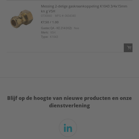
Messing 2-delige gaskraankoppeling K1043 3/4x15mm
QTY:
kn g VSH
0730060
MFG #: 0604340
Voeg toe
€7,50
/ 1.00
Gastec QA - KE 214 (H2):
Nee
Merk:
VSH
Voeg toe aan favorietenlijst
Type:
K1043
QTY:
Voeg toe
Voeg toe aan favorietenlijst
Blijf op de hoogte van nieuwe producten en onze
dienstverlening