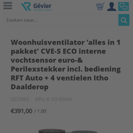
Woonhuisventilator 'alles in 1
pakket' CVE-S ECO interne
vochtsensor euro-&
Perilexstekker incl. bediening
RFT Auto + 4 ventielen Itho
Daalderop
0253965
MFG #: 03-00404
€391,00
/ 1.00