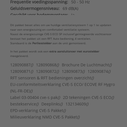
Frequentie voedingsspanning:
50 - 50 Hz
Geluidsvermogensniveau:
69 dB(A)
Geschikt voor bodemmontage:
Ja
Geschikt voor pendelophanging:
Nee
Dit pakket bevat alles om uw huidige ventilatiesysteem 1 op 1 te updaten
Geschikt voor plafondmontage:
Ja
naar een energiezuinig en comfortabel ventilatie systeem.
Geschikt voor vloermontage:
Ja
Naast de energiezuinige CVE-S ECO SP inclusief geïntegreerde vochtsensor
bestaat het pakket uit een RFT Auto bediening, 4 ventielen.
Geschikt voor wandmontage:
Ja
Standaard is de
Perilexstekker
aan de unit gemonteerd.
Hoogte:
350 mm
In het pakket wordt ook een
extra aansluitsnoer met eurostekker
Max. nom. stroom:
0,45 A
meegeleverd.
Montage horizontaal:
Ja
128090887
()
128090868
()
Brochure De Luchtmacht
()
Montage verticaal:
Ja
128090871
()
128090872
()
128090873
()
128090874
()
Opgenomen vermogen bij max. luchthoeveelheid
RFT sensoren & RFT bedieningen overzicht
()
bij 100 Pa:
EU-conformiteitsverklaring CVE-S ECO/ ECOVE RF Hygro
44 W
(NL-FR-DE)
()
Sensorgestuurde luchtstroom:
Ja
Label 03-00404 cve-s pak
()
2D tekeningen CVE-S ECO
()
Voedingsspanning:
207 - 253 V
bestekservice
()
Deeplinks
()
132134609
()
Aansluiting:
Insteekeind
EPD-verklaring CVE-S Pakket
()
Aantal aanzuigaansluitingen:
4
Milieuverklaring NMD CVE-S Pakket
()
Achteraansluiting:
Nee
Bediening via app:
Nee