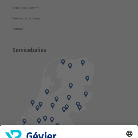
Kennis & Diensten
Veelgestelde vragen
Contact
Servicebalies
Vind een balie in de buurt