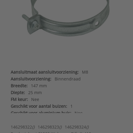
Aansluitmaat aansluitvoorziening:
M8
Aansluitvoorziening:
Binnendraad
Breedte:
147 mm
Diepte:
25 mm
FM keur:
Nee
Geschikt voor aantal buizen:
1
Geschikt voor aluminium buis:
Nee
Geschikt voor gietijzeren buis:
Nee
Geschikt voor koperen buis:
Nee
146298322
()
146298323
()
146298324
()