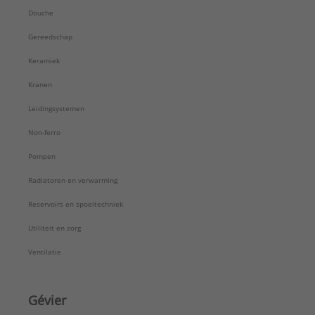
Douche
Gereedschap
Keramiek
Kranen
Leidingsystemen
Non-ferro
Pompen
Radiatoren en verwarming
Reservoirs en spoeltechniek
Utiliteit en zorg
Ventilatie
Gévier