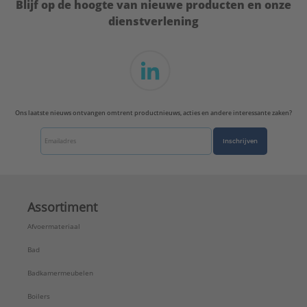
Blijf op de hoogte van nieuwe producten en onze
Merk:
Walraven
dienstverlening
Type:
412 M8
Serie:
Bifix®
Ons laatste nieuws ontvangen omtrent productnieuws, acties en andere interessante zaken?
Inschrijven
Assortiment
Afvoermateriaal
Bad
Badkamermeubelen
Boilers