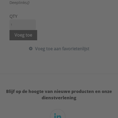
Merk:
Ubbink
Deeplinks
()
Systeemdiameter:
180 mm
Type:
R214-V214
QTY
Serie:
Dakdoorvoerpan
Voeg toe
Voeg toe aan favorietenlijst
Blijf op de hoogte van nieuwe producten en onze
dienstverlening