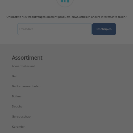
Ons laatste nieuws ontvangen omtrent productnieuws, acties en andere interessante zaken?
Inschrijven
Assortiment
Afvoermateriaal
Bad
Badkamermeubelen
Boilers
Douche
Gereedschap
Keramiek