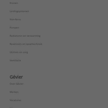
Kranen
Leidingsystemen
Non-ferro
Pompen
Radiatoren en verwarming
Reservoirs en spoeltechniek
Utiliteit en zorg
Ventilatie
Gévier
Over Gévier
Merken
Vacatures