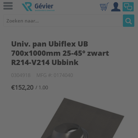
Univ. pan Ubiflex UB
700x1000mm 25-45° zwart
R214-V214 Ubbink
0304918
MFG #: 0174040
€152,20
/ 1.00