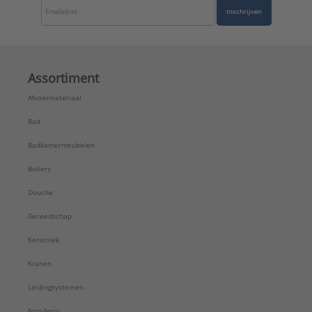
Inschrijven
Assortiment
Afvoermateriaal
Bad
Badkamermeubelen
Boilers
Douche
Gereedschap
Keramiek
Kranen
Leidingsystemen
Non-ferro