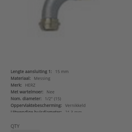
Lengte aansluiting 1:
15 mm
Materiaal:
Messing
Merk:
HERZ
Met wartelmoer:
Nee
Nom. diameter:
1/2" (15)
Oppervlaktebescherming:
Vernikkeld
Uitwendige buisdiameter:
21,3 mm
Type:
6249
Serie:
90 gr bocht
QTY