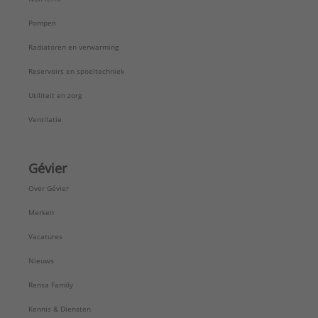
Pompen
Radiatoren en verwarming
Reservoirs en spoeltechniek
Utiliteit en zorg
Ventilatie
Gévier
Over Gévier
Merken
Vacatures
Nieuws
Rensa Family
Kennis & Diensten