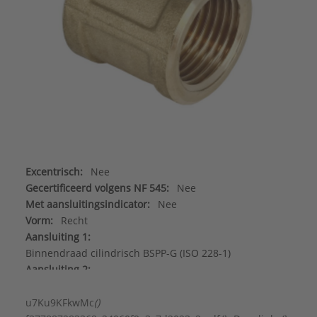
Excentrisch:
Nee
Gecertificeerd volgens NF 545:
Nee
Met aansluitingsindicator:
Nee
Vorm:
Recht
Aansluiting 1:
Binnendraad cilindrisch BSPP-G (ISO 228-1)
Aansluiting 2:
Binnendraad cilindrisch BSPP-G (ISO 228-1)
Afgedopt:
Nee
u7Ku9KFkwMc
()