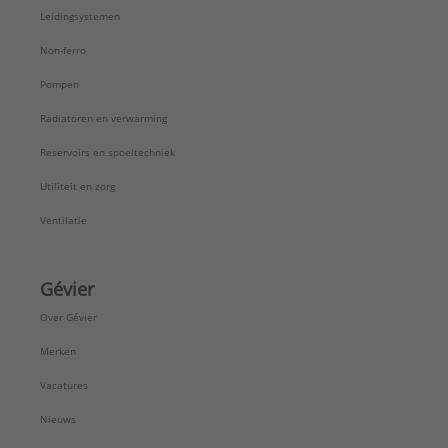
Leidingsystemen
Non-ferro
Pompen
Radiatoren en verwarming
Reservoirs en spoeltechniek
Utiliteit en zorg
Ventilatie
Gévier
Over Gévier
Merken
Vacatures
Nieuws