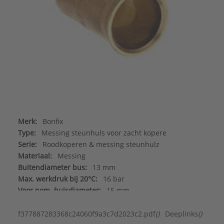
Merk:
Bonfix
Type:
Messing steunhuls voor zacht kopere
Serie:
Roodkoperen & messing steunhulz
Materiaal:
Messing
Buitendiameter bus:
13 mm
Max. werkdruk bij 20°C:
16 bar
Voor nom. buisdiameter:
15 mm
f377887283368c24060f9a3c7d2023c2.pdf
()
Deeplinks
()