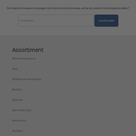
Ons laatste nieuws ontvangen omtrent productnieuws, acties en andere interessante zaken?
Inschrijven
Assortiment
Afvoermateriaal
Bad
Badkamermeubelen
Boilers
Douche
Gereedschap
Keramiek
Kranen