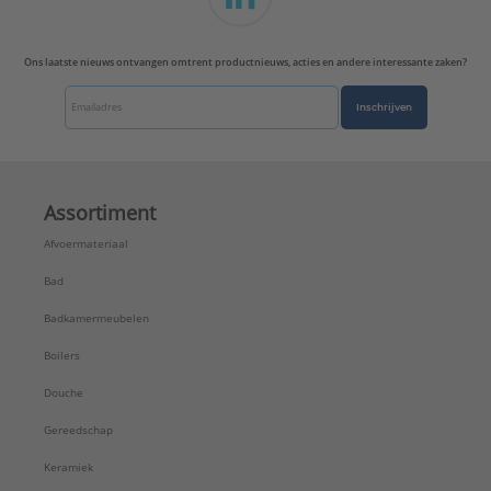
Ons laatste nieuws ontvangen omtrent productnieuws, acties en andere interessante zaken?
Inschrijven
Assortiment
Afvoermateriaal
Bad
Badkamermeubelen
Boilers
Douche
Gereedschap
Keramiek