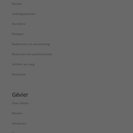
Kranen
Leidingsystemen
Non-ferro
Pompen
Radiatoren en verwarming
Reservoirs en spoeltechniek
Utiliteit en zorg
Ventilatie
Gévier
Over Gévier
Merken
Vacatures