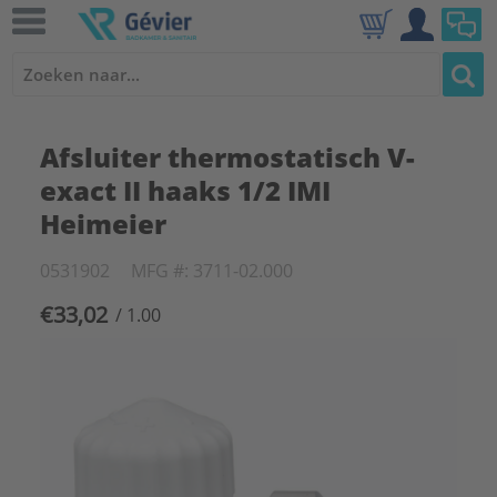
Afsluiter thermostatisch V-
exact II haaks 1/2 IMI
Heimeier
0531902
MFG #: 3711-02.000
€33,02
/ 1.00