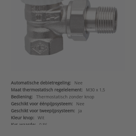
Automatische debietregeling:
Nee
Maat thermostatisch regelelement:
M30 x 1,5
Bediening:
Thermostatisch zonder knop
Geschikt voor éénpijpsysteem:
Nee
Geschikt voor tweepijpsysteem:
Ja
Kleur knop:
Wit
Kvs-waarde:
0,86
Kv-waarde:
0,05 - 0,67