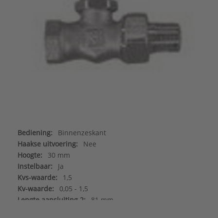
Bediening:
Binnenzeskant
Haakse uitvoering:
Nee
Hoogte:
30 mm
Instelbaar:
Ja
Kvs-waarde:
1,5
Kv-waarde:
0,05 - 1,5
Lengte aansluiting 2:
81 mm
Maat leidingaansluiting:
1/2"