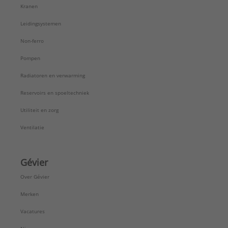
Kranen
Leidingsystemen
Non-ferro
Pompen
Radiatoren en verwarming
Reservoirs en spoeltechniek
Utiliteit en zorg
Ventilatie
Gévier
Over Gévier
Merken
Vacatures