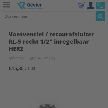
Voetventiel / retourafsluiter
RL-5 recht 1/2" inregelbaar
HERZ
0532092
MFG #: 1392301
€15,30
/ 1.00