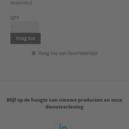
Merk:
HERZ
Deeplinks
()
Met knelset:
Nee
Model:
Staartstuk/binnendraad
QTY
Stromingsrichting tegengesteld:
Nee
Verkorte bouwlengte:
Nee
Type:
RL-5
Voeg toe
Serie:
Retourafsluiter
Voeg toe aan favorietenlijst
Blijf op de hoogte van nieuwe producten en onze
dienstverlening