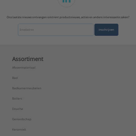
Ons laatste nieuws ontvangen omtrent productnieuws, acties en andere interessante zaken?
Inschrijven
Assortiment
Afvoermateriaal
Bad
Badkamermeubelen
Boilers
Douche
Gereedschap
Keramiek