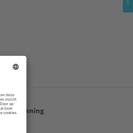
.jpg
()
enstverlening