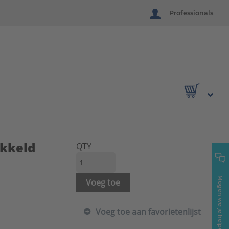
Professionals
ikkeld
QTY
Mogen we je helpen?
Voeg toe
Voeg toe aan favorietenlijst