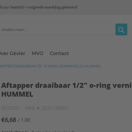
0 uur besteld = volgende werkdag geleverd
ver Gévier
MVO
Contact
APPER DRAAIBAAR 1/2" O-RING VERNIKKELD HUMMEL
Aftapper draaibaar 1/2" o-ring vern
HUMMEL
0533301
MFG #: 2531120001
€6,68
/ 1.00