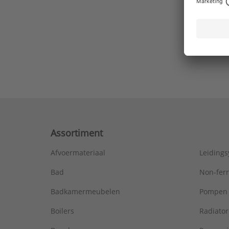
Ons laa
Assortiment
Afvoermateriaal
Leiding
Bad
Non-fer
Badkamermeubelen
Pompen
Boilers
Radiato