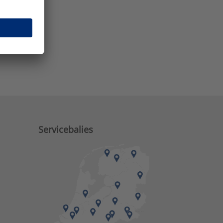
e zaken?
Servicebalies