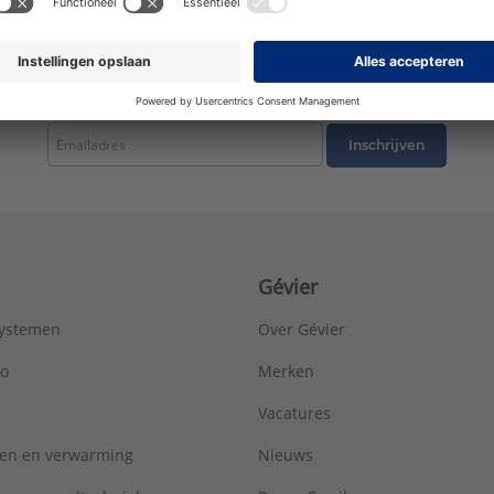
tste nieuws ontvangen omtrent productnieuws, acties en andere interessant
Inschrijven
Gévier
systemen
Over Gévier
ro
Merken
Vacatures
ren en verwarming
Nieuws