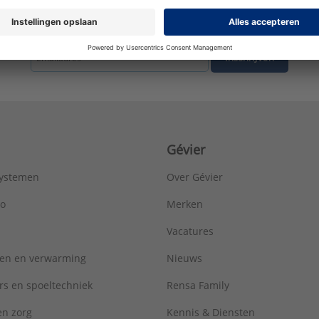
tste nieuws ontvangen omtrent productnieuws, acties en andere interessant
Inschrijven
Gévier
systemen
Over Gévier
ro
Merken
Vacatures
ren en verwarming
Nieuws
rs en spoeltechniek
Rensa Family
 en zorg
Kennis & Diensten