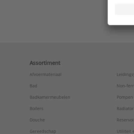
Ons laa
Assortiment
Afvoermateriaal
Leiding
Bad
Non-fer
Badkamermeubelen
Pompen
Boilers
Radiato
Douche
Reservoi
Gereedschap
Utiliteit