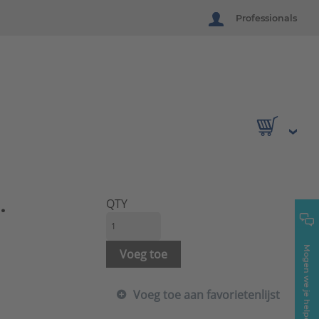
Professionals
.
QTY
Mogen we je helpen?
Voeg toe
Voeg toe aan favorietenlijst