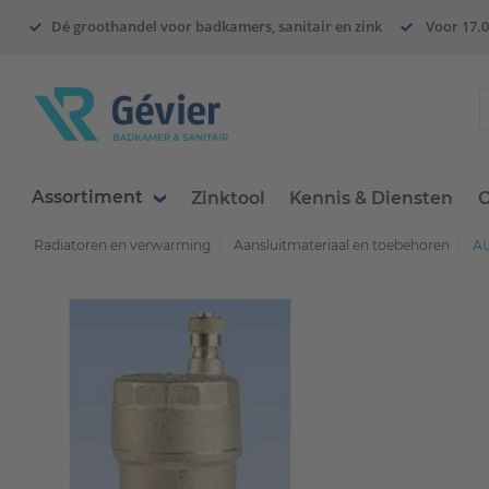
Dé groothandel voor badkamers, sanitair en zink
Voor 17.0
Assortiment
Zinktool
Kennis & Diensten
O
Radiatoren en verwarming
Aansluitmateriaal en toebehoren
AU