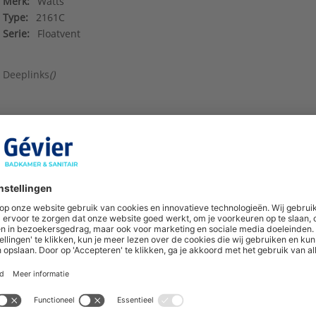
Merk:
Watts
Type:
2161C
Serie:
Floatvent
Deeplinks
()
hoogte van nieuwe producten en onze di