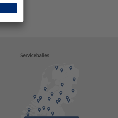
e zaken?
Servicebalies