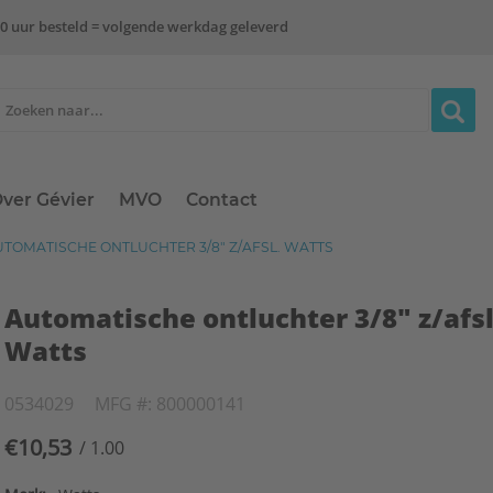
0 uur besteld = volgende werkdag geleverd
ver Gévier
MVO
Contact
TOMATISCHE ONTLUCHTER 3/8" Z/AFSL. WATTS
Automatische ontluchter 3/8" z/afsl
Watts
0534029
MFG #: 800000141
€10,53
/ 1.00