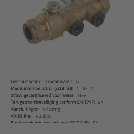
Geschikt voor drinkbaar water:
Ja
Mediumtemperatuur (continu):
1 - 65 °C
SVGW gecertificeerd voor water:
Nee
Terugstroombeveiliging conform EN 1717:
EA
Aansluitingen:
Knelring
Afdichting:
Rubber
Beschermingsklasse volgens IEC 61140:
EA
Druktrap klasse:
PN 10