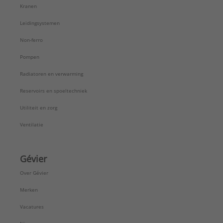
Kranen
Leidingsystemen
Non-ferro
Pompen
Radiatoren en verwarming
Reservoirs en spoeltechniek
Utiliteit en zorg
Ventilatie
Gévier
Over Gévier
Merken
Vacatures