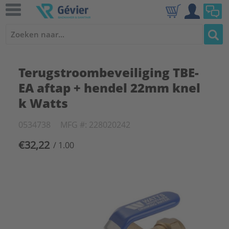
Terugstroombeveiliging TBE-
EA aftap + hendel 22mm knel
k Watts
0534738
MFG #: 228020242
€32,22
/ 1.00