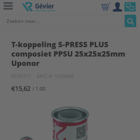
T-koppeling S-PRESS PLUS
composiet PPSU 25x25x25mm
Uponor
0539717
MFG #: 1039946
€15,62
/ 1.00