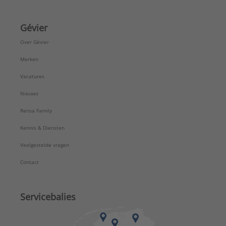
15,5
Zeta waarde tegen-verdeelstroming volgens
Gévier
DVGW W 575:
Over Gévier
7,2
Type:
PPSU 25-25-25
Merken
Serie:
S-Press PLUS
Vacatures
Nieuws
Rensa Family
Kennis & Diensten
Veelgestelde vragen
Contact
Servicebalies