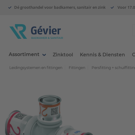
Dé groothandel voor badkamers, sanitair en zink
Voor 17.0
Assortiment
Zinktool
Kennis & Diensten
O
Leidingsystemen en fittingen
Fittingen
Persfitting + schuiffitti