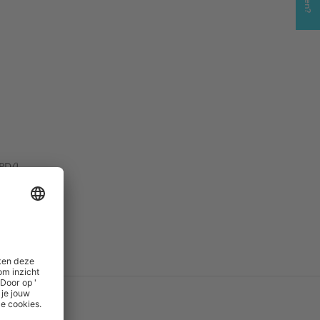
5
PD
()