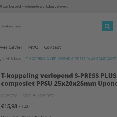
0 uur besteld = volgende werkdag geleverd
ver Gévier
MVO
Contact
ng v. AKB-buis
T-KOPPELING VERLOPEND S-PRESS PLUS COMPOSIET
T-koppeling verlopend S-PRESS PLUS
composiet PPSU 25x20x25mm Upon
0539728
MFG #: 1039957
€15,98
/ 1.00