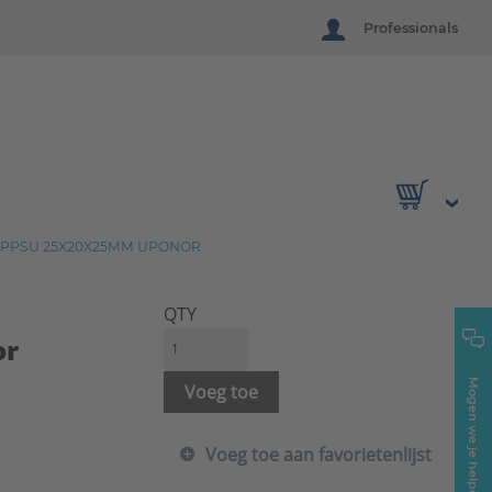
Professionals
 PPSU 25X20X25MM UPONOR
QTY
or
Mogen we je helpen?
Voeg toe
Voeg toe aan favorietenlijst