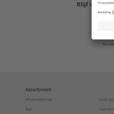
Blijf op de 
Ons laa
Assortiment
Afvoermateriaal
Leiding
Bad
Non-fer