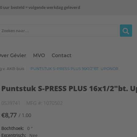
0 uur besteld = volgende werkdag geleverd
ver Gévier
MVO
Contact
ng v. AKB-buis
PUNTSTUK S-PRESS PLUS 16X1/2"BT. UPONOR
Puntstuk S-PRESS PLUS 16x1/2"bt. 
0539741
MFG #: 1070502
€8,77
/ 1.00
Bochthoek:
0 °
Excentrisch:
Nee