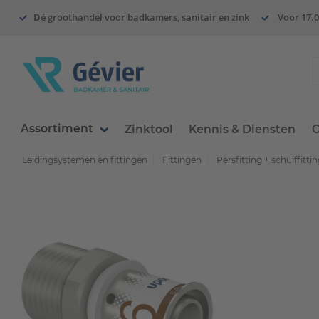
Dé groothandel voor badkamers, sanitair en zink
Voor 17.0
Assortiment
Zinktool
Kennis & Diensten
O
Leidingsystemen en fittingen
Fittingen
Persfitting + schuiffitti