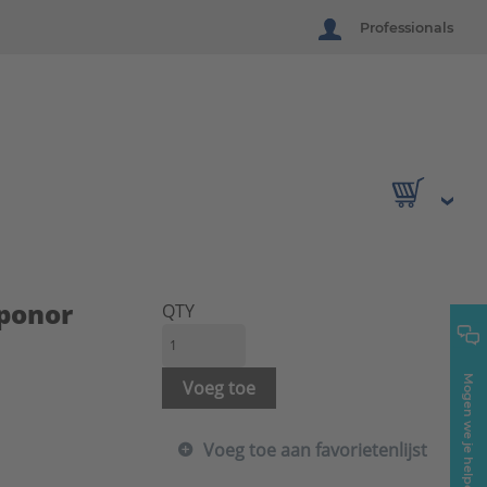
Professionals
Uponor
QTY
Mogen we je helpen?
Voeg toe
Voeg toe aan favorietenlijst