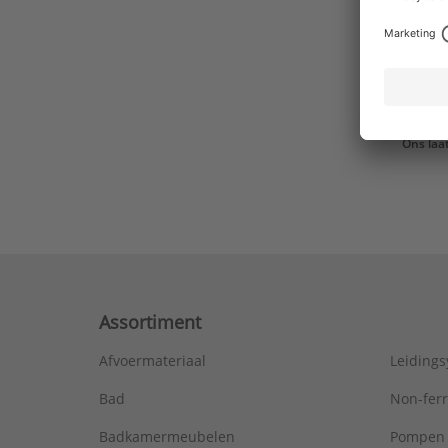
Ons laa
Assortiment
Afvoermateriaal
Leiding
Bad
Non-fer
Badkamermeubelen
Pompen