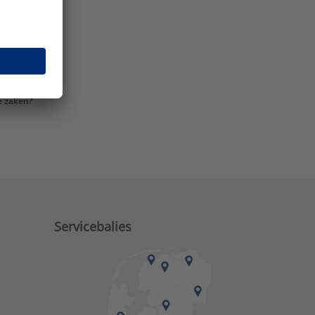
e zaken?
Servicebalies