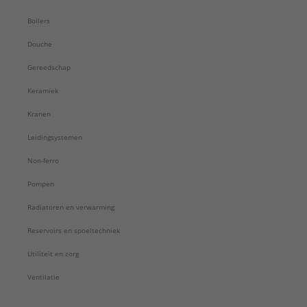
Boilers
Douche
Gereedschap
Keramiek
Kranen
Leidingsystemen
Non-ferro
Pompen
Radiatoren en verwarming
Reservoirs en spoeltechniek
Utiliteit en zorg
Ventilatie