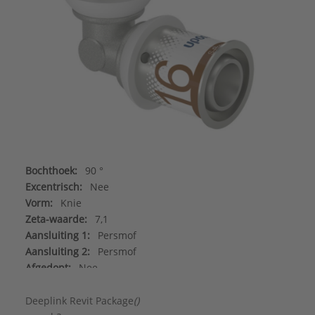
Bochthoek:
90 °
Excentrisch:
Nee
Vorm:
Knie
Zeta-waarde:
7,1
Aansluiting 1:
Persmof
Aansluiting 2:
Persmof
Afgedopt:
Nee
Contourcode aansluiting 1:
UP
DVGW-keur voor water:
Ja
Deeplink Revit Package
()