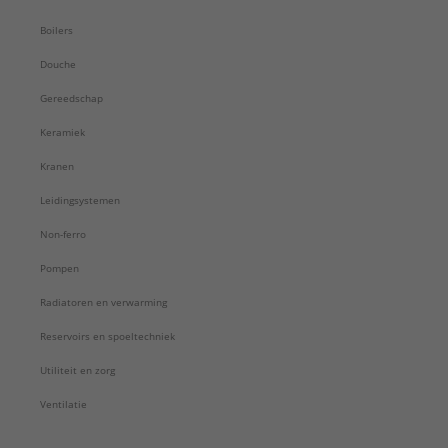
Boilers
Douche
Gereedschap
Keramiek
Kranen
Leidingsystemen
Non-ferro
Pompen
Radiatoren en verwarming
Reservoirs en spoeltechniek
Utiliteit en zorg
Ventilatie