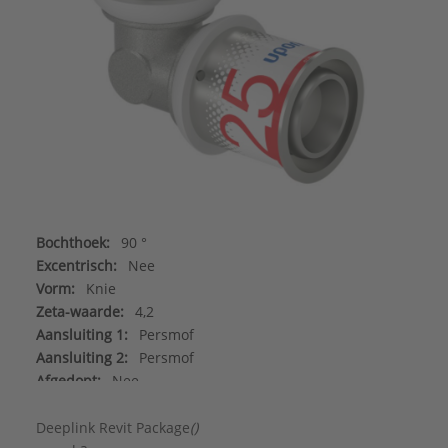
Bochthoek:
90 °
Excentrisch:
Nee
Vorm:
Knie
Zeta-waarde:
4,2
Aansluiting 1:
Persmof
Aansluiting 2:
Persmof
Afgedopt:
Nee
Contourcode aansluiting 1:
UP
DVGW-keur voor water:
Ja
Deeplink Revit Package
()