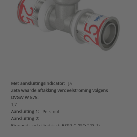
Met aansluitingsindicator:
Ja
Zeta waarde aftakking verdeelstroming volgens
DVGW W 575:
1,7
Aansluiting 1:
Persmof
Aansluiting 2:
Binnendraad cilindrisch BSPP-G (ISO 228-1)
Aansluiting 3:
Persmof