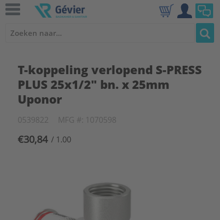
T-koppeling verlopend S-PRESS
PLUS 25x1/2" bn. x 25mm
Uponor
0539822
MFG #: 1070598
€30,84
/ 1.00