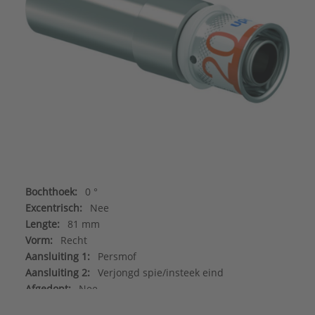
Bochthoek:
0 °
Excentrisch:
Nee
Lengte:
81 mm
Vorm:
Recht
Aansluiting 1:
Persmof
Aansluiting 2:
Verjongd spie/insteek eind
Afgedopt:
Nee
Contourcode aansluiting 1:
UP