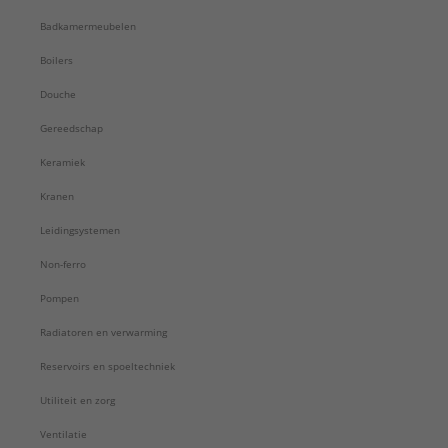
Serie:
S-Press PLUS
Badkamermeubelen
Boilers
Douche
Gereedschap
Keramiek
Kranen
Leidingsystemen
Non-ferro
Pompen
Radiatoren en verwarming
Reservoirs en spoeltechniek
Utiliteit en zorg
Ventilatie