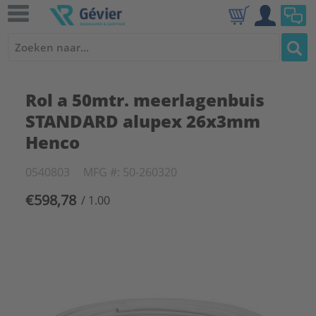
Rol a 50mtr. meerlagenbuis
STANDARD alupex 26x3mm
Henco
0540803
MFG #: 50-260320
€598,78
/ 1.00