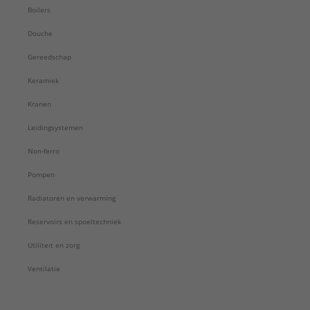
Wandruwheid:
0,01 mm
Boilers
Waterinhoud:
0,31 l/m
Douche
Type:
Coil standard
Serie:
Standard (PE-Xc/AL/PE-Xc)
Gereedschap
Keramiek
Kranen
Leidingsystemen
Non-ferro
Pompen
Radiatoren en verwarming
Reservoirs en spoeltechniek
Utiliteit en zorg
Ventilatie