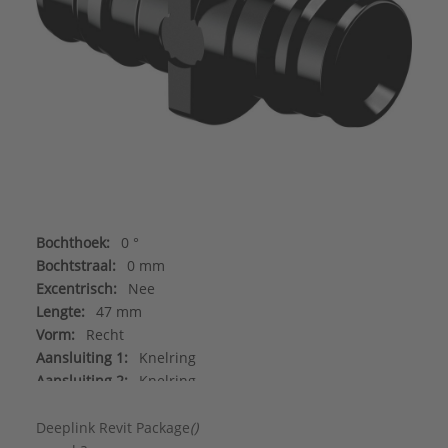
Bochthoek:
0 °
Bochtstraal:
0 mm
Excentrisch:
Nee
Lengte:
47 mm
Vorm:
Recht
Aansluiting 1:
Knelring
Aansluiting 2:
Knelring
Afgedopt:
Nee
DVGW-keur voor water:
Ja
Deeplink Revit Package
()