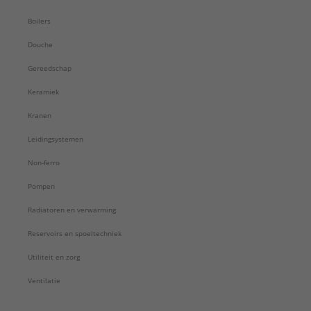
Boilers
Douche
Gereedschap
Keramiek
Kranen
Leidingsystemen
Non-ferro
Pompen
Radiatoren en verwarming
Reservoirs en spoeltechniek
Utiliteit en zorg
Ventilatie