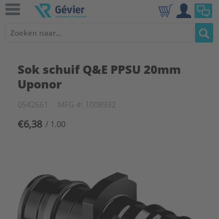
Sok schuif Q&E PPSU 20mm
Uponor
0542661
MFG #: 1008932
€6,38
/ 1.00