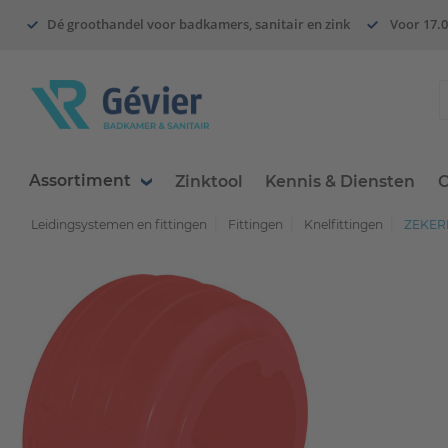
Dé groothandel voor badkamers, sanitair en zink
Voor 17.0
Assortiment
Zinktool
Kennis & Diensten
O
Leidingsystemen en fittingen
Fittingen
Knelfittingen
ZEKER