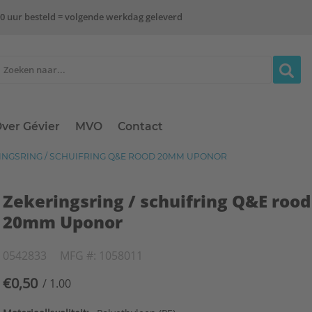
0 uur besteld = volgende werkdag geleverd
ver Gévier
MVO
Contact
INGSRING / SCHUIFRING Q&E ROOD 20MM UPONOR
Zekeringsring / schuifring Q&E rood
20mm Uponor
0542833
MFG #: 1058011
€0,50
/ 1.00