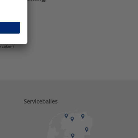
e zaken?
Servicebalies