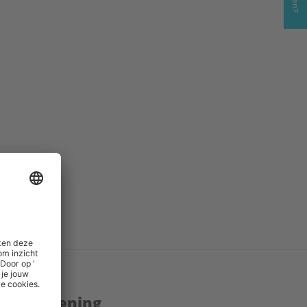
PD
()
.pdf
()
enstverlening