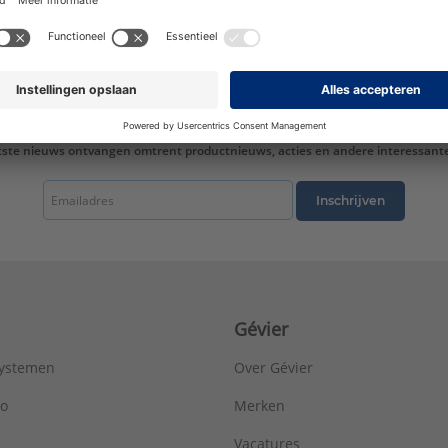
tste nieuws ontvangen omtrent productnieuws, acties en andere interessant
Inschrijven
Gévier
systemen
Over Gévier
ro
Merken
Vacatures