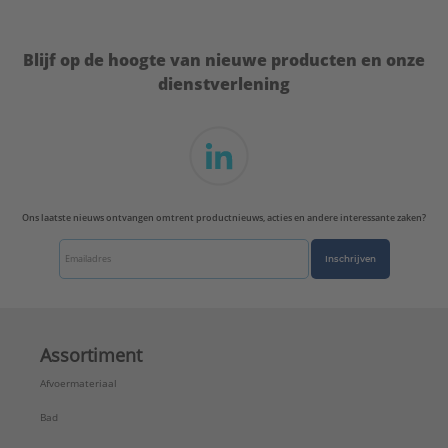
Wandruwheid:
0 mm
Waterinhoud:
0,19 l/m
Blijf op de hoogte van nieuwe producten en onze
Type:
S 20x2,25, lengte 5 m
dienstverlening
Serie:
Uni Pipe PLUS
Ons laatste nieuws ontvangen omtrent productnieuws, acties en andere interessante zaken?
Inschrijven
Assortiment
Afvoermateriaal
Bad