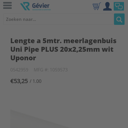
Lengte a 5mtr. meerlagenbuis
Uni Pipe PLUS 20x2,25mm wit
Uponor
0542959
MFG #: 1059573
€53,25
/ 1.00