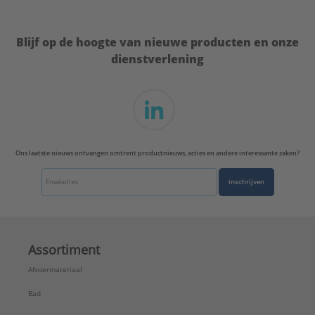
Uitzettingscoëfficiënt:
0,03 mm/(m.K)
Wanddikte:
2,5 mm
Blijf op de hoogte van nieuwe producten en onze
Wandruwheid:
0 mm
dienstverlening
Waterinhoud:
0,31 l/m
Type:
S 25x2,5, lengte 5 m
Serie:
Uni Pipe PLUS
Ons laatste nieuws ontvangen omtrent productnieuws, acties en andere interessante zaken?
Inschrijven
Assortiment
Afvoermateriaal
Bad