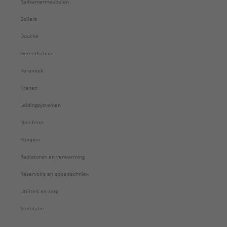
Badkamermeubelen
Boilers
Douche
Gereedschap
Keramiek
Kranen
Leidingsystemen
Non-ferro
Pompen
Radiatoren en verwarming
Reservoirs en spoeltechniek
Utiliteit en zorg
Ventilatie