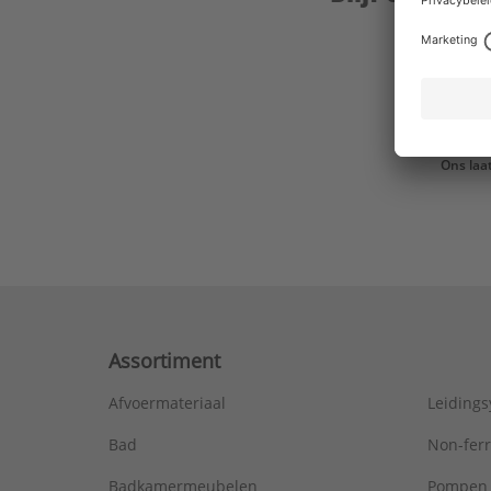
Ons laa
Assortiment
Afvoermateriaal
Leiding
Bad
Non-fer
Badkamermeubelen
Pompen