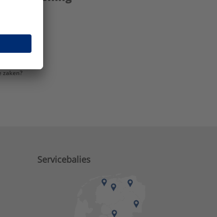
e zaken?
Servicebalies