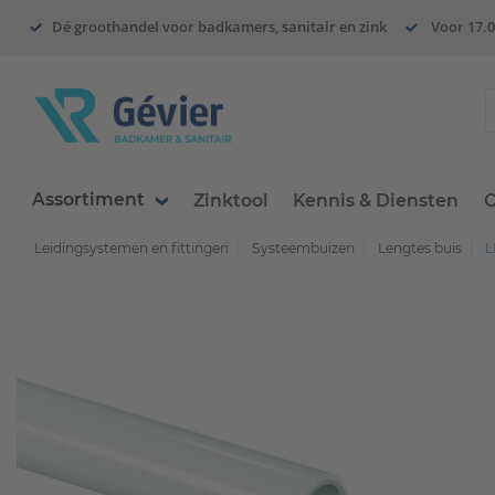
Dé groothandel voor badkamers, sanitair en zink
Voor 17.0
Assortiment
Zinktool
Kennis & Diensten
O
Leidingsystemen en fittingen
Systeembuizen
Lengtes buis
L