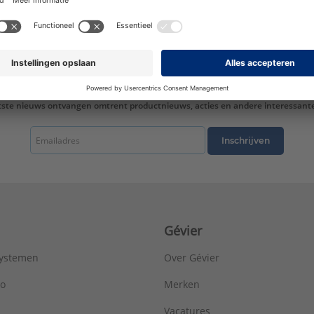
Met thermische isolatie:
Nee
Met verwarmingskabel:
Nee
Min. buigradius:
200 mm
Nom. diameter:
DN 32
Uitwendige buisdiameter:
40 mm
Uitzettingscoëfficiënt:
0,03 mm/(m.K)
Wanddikte:
4 mm
tste nieuws ontvangen omtrent productnieuws, acties en andere interessant
Wandruwheid:
0 mm
Waterinhoud:
0,8 l/m
Inschrijven
Type:
leiding wit S 40x4,0 5m
Serie:
MLC
Gévier
systemen
Over Gévier
ro
Merken
Vacatures