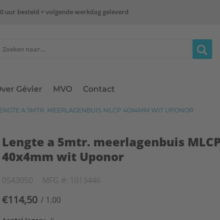
0 uur besteld = volgende werkdag geleverd
ver Gévier
MVO
Contact
ENGTE A 5MTR. MEERLAGENBUIS MLCP 40X4MM WIT UPONOR
Lengte a 5mtr. meerlagenbuis MLC
40x4mm wit Uponor
0543050
MFG #: 1013446
€114,50
/ 1.00