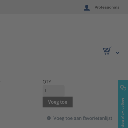
Professionals
P
QTY
Mogen we je helpen?
Voeg toe
Voeg toe aan favorietenlijst