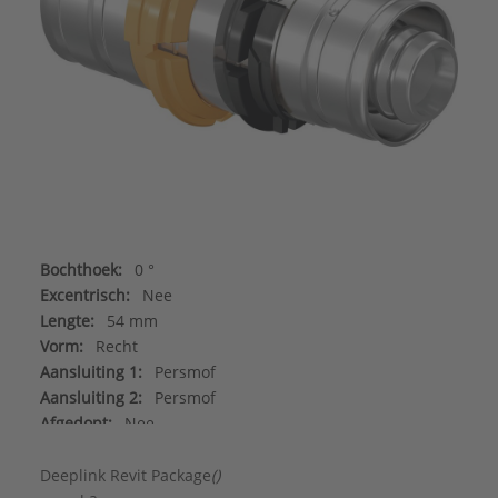
Bochthoek:
0 °
Excentrisch:
Nee
Lengte:
54 mm
Vorm:
Recht
Aansluiting 1:
Persmof
Aansluiting 2:
Persmof
Afgedopt:
Nee
Contourcode aansluiting 1:
UP
Gastec QA:
Nee
Deeplink Revit Package
()