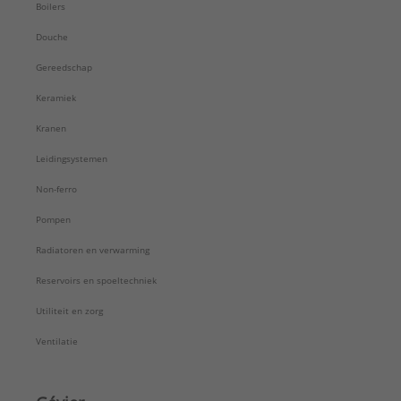
Boilers
Douche
Gereedschap
Keramiek
Kranen
Leidingsystemen
Non-ferro
Pompen
Radiatoren en verwarming
Reservoirs en spoeltechniek
Utiliteit en zorg
Ventilatie