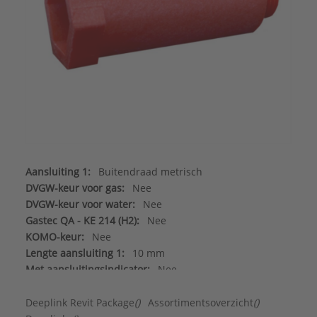
Aansluiting 1:
Buitendraad metrisch
DVGW-keur voor gas:
Nee
DVGW-keur voor water:
Nee
Gastec QA - KE 214 (H2):
Nee
KOMO-keur:
Nee
Lengte aansluiting 1:
10 mm
Met aansluitingsindicator:
Nee
Nom. diameter aansluiting 1:
1/2" (15)
Type goedkeuring volgens BBR / EKS:
Nee
Deeplink Revit Package
()
Assortimentsoverzicht
()