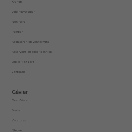
Kranen
Leidingsystemen
Non-ferro
Pompen
Radiatoren en verwarming
Reservoirs en spoeltechniek
Utiliteit en zorg
Ventilatie
Gévier
Over Gévier
Merken
Vacatures
Nieuws