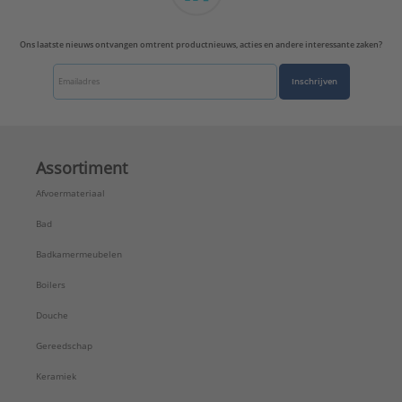
Oppervlaktebescherming aansluiting 1:
Onbehandeld
Ons laatste nieuws ontvangen omtrent productnieuws, acties en andere interessante zaken?
Sleutelwijdte:
30 mm
Systeemgebonden:
Nee
Inschrijven
ULC keur:
Nee
UL-keur:
Nee
VdS keur:
Nee
Type:
Nathan Speciepluggen 1/2" - rood +
Assortiment
Serie:
Spare part
Afvoermateriaal
Bad
Badkamermeubelen
Boilers
Douche
Gereedschap
Keramiek