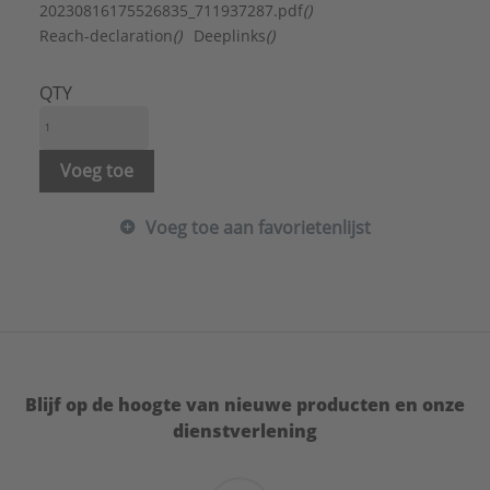
Serie:
Multi Super Knel
20230816175526835_711937287.pdf
()
Reach-declaration
()
Deeplinks
()
QTY
Voeg toe
Voeg toe aan favorietenlijst
Blijf op de hoogte van nieuwe producten en onze
dienstverlening