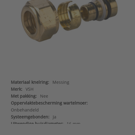
Materiaal knelring:
Messing
Merk:
VSH
Met pakking:
Nee
Oppervlaktebescherming wartelmoer:
Onbehandeld
Systeemgebonden:
Ja
Uitwendige buisdiameter:
16 mm
Type:
K3055