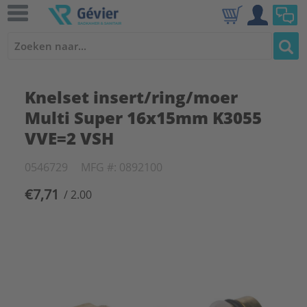
Knelset insert/ring/moer
Multi Super 16x15mm K3055
VVE=2 VSH
0546729
MFG #: 0892100
€7,71
/ 2.00