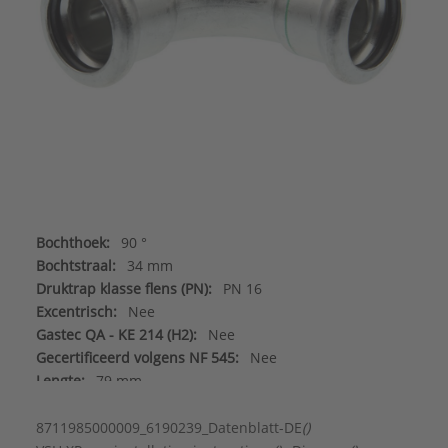
Bochthoek:
90 °
Bochtstraal:
34 mm
Druktrap klasse flens (PN):
PN 16
Excentrisch:
Nee
Gastec QA - KE 214 (H2):
Nee
Gecertificeerd volgens NF 545:
Nee
Lengte:
79 mm
Met aansluitingsindicator:
Nee
Vorm:
Bocht
8711985000009_6190239_Datenblatt-DE
()