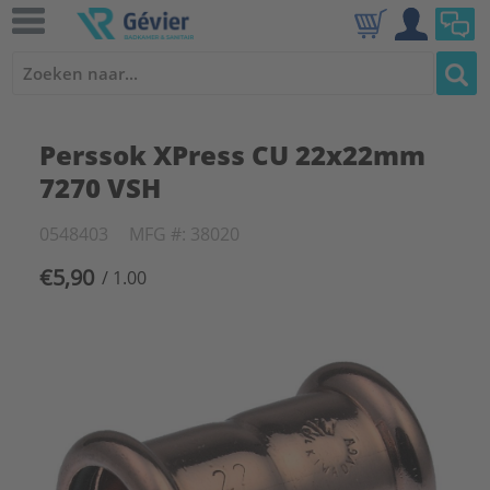
Perssok XPress CU 22x22mm
7270 VSH
0548403
MFG #: 38020
€5,90
/ 1.00