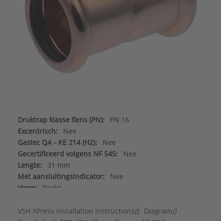
Druktrap klasse flens (PN):
PN 16
Excentrisch:
Nee
Gastec QA - KE 214 (H2):
Nee
Gecertificeerd volgens NF 545:
Nee
Lengte:
31 mm
Met aansluitingsindicator:
Nee
Vorm:
Recht
Aansluiting 1:
Persmof
Aansluiting 2:
Persmof
VSH XPress installation instructions
()
Diagram
()