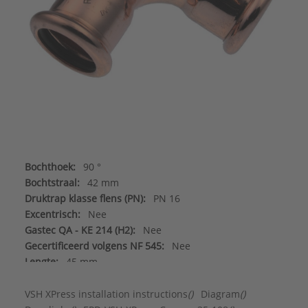
Bochthoek:
90 °
Bochtstraal:
42 mm
Druktrap klasse flens (PN):
PN 16
Excentrisch:
Nee
Gastec QA - KE 214 (H2):
Nee
Gecertificeerd volgens NF 545:
Nee
Lengte:
45 mm
Met aansluitingsindicator:
Nee
Vorm:
Bocht
VSH XPress installation instructions
()
Diagram
()