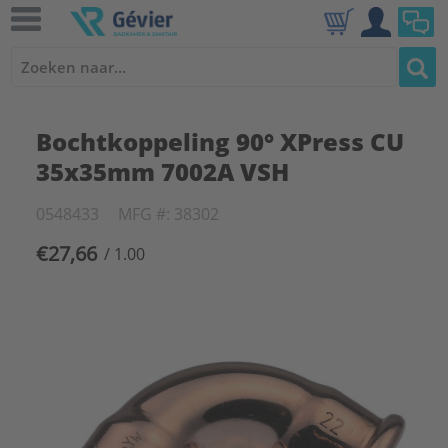
Bochtkoppeling 90° XPress CU
35x35mm 7002A VSH
0548433
MFG #: 38302
€27,66
/ 1.00