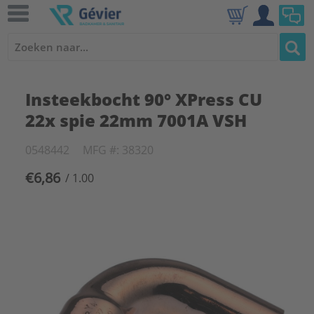
Insteekbocht 90° XPress CU
22x spie 22mm 7001A VSH
0548442
MFG #: 38320
€6,86
/ 1.00