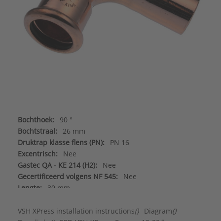
Bochthoek:
90 °
Bochtstraal:
26 mm
Druktrap klasse flens (PN):
PN 16
Excentrisch:
Nee
Gastec QA - KE 214 (H2):
Nee
Gecertificeerd volgens NF 545:
Nee
Lengte:
30 mm
Met aansluitingsindicator:
Nee
Vorm:
Bocht
VSH XPress installation instructions
()
Diagram
()