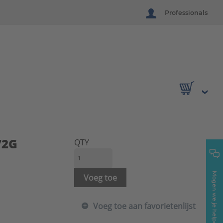
Professionals
72G
QTY
Mogen we je helpen?
Voeg toe
Voeg toe aan favorietenlijst