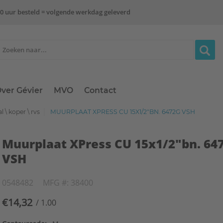
0 uur besteld = volgende werkdag geleverd
ver Gévier
MVO
Contact
l \ koper \ rvs
MUURPLAAT XPRESS CU 15X1/2"BN. 6472G VSH
Muurplaat XPress CU 15x1/2"bn. 64
VSH
0548482
MFG #: 38400
€14,32
/ 1.00