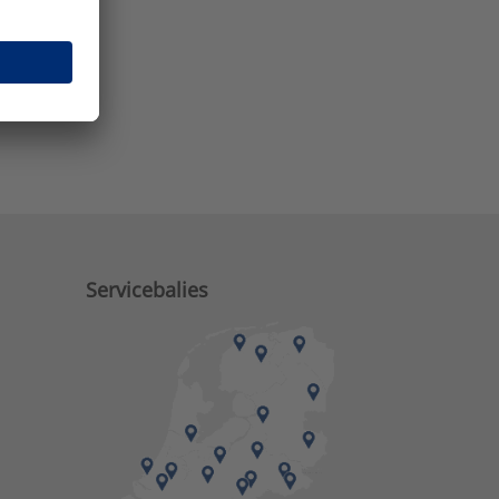
e zaken?
Servicebalies