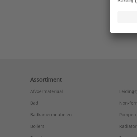
Ons laa
Assortiment
Afvoermateriaal
Leiding
Bad
Non-fer
Badkamermeubelen
Pompen
Boilers
Radiato