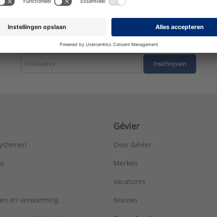
Nom. diameter aansluiting 1:
DN 12
Nom. diameter aansluiting 2:
1/2" (15)
Oppervlaktebescherming:
Onbehandeld
Systeemgebonden:
Ja
tste nieuws ontvangen omtrent productnieuws, acties en andere interessant
Uitwendige buisdiameter aansluiting 1:
15 mm
Uitwendige buisdiameter aansluiting 2:
21,3 mm
Inschrijven
Wanddikte aansluiting 1:
1,3 mm
Werkende lengte aansluiting 1:
22 mm
Werkende lengte aansluiting 2:
9 mm
Type:
6472G
Serie:
XPress Koper
Gévier
systemen
Over Gévier
ro
Merken
Vacatures
ren en verwarming
Nieuws