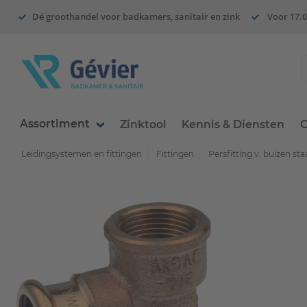
Dé groothandel voor badkamers, sanitair en zink
Voor 17.0
Assortiment
Zinktool
Kennis & Diensten
O
Leidingsystemen en fittingen
Fittingen
Persfitting v. buizen staa