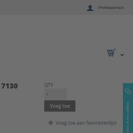
Professionals
 7130
QTY
Mogen we je helpen?
Voeg toe
Voeg toe aan favorietenlijst