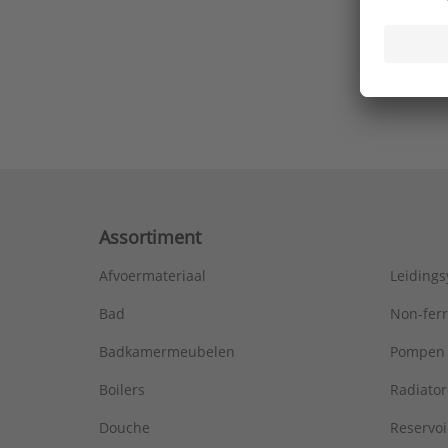
Ons laa
Assortiment
Afvoermateriaal
Leiding
Bad
Non-fer
Badkamermeubelen
Pompen
Boilers
Radiato
Douche
Reservoi