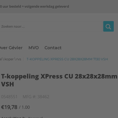
0 uur besteld = volgende werkdag geleverd
ver Gévier
MVO
Contact
l \ koper \ rvs
T-KOPPELING XPRESS CU 28X28X28MM 7130 VSH
T-koppeling XPress CU 28x28x28mm
VSH
0548551
MFG #: 38462
€19,78
/ 1.00