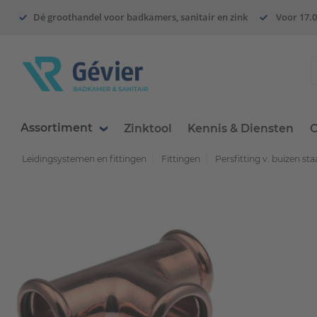
Dé groothandel voor badkamers, sanitair en zink
Voor 17.0
Assortiment
Zinktool
Kennis & Diensten
O
Leidingsystemen en fittingen
Fittingen
Persfitting v. buizen staa