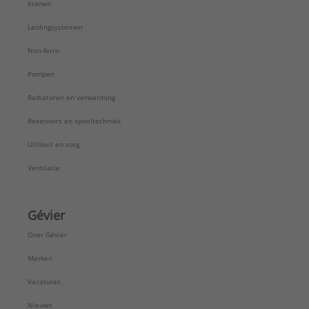
Kranen
Leidingsystemen
Non-ferro
Pompen
Radiatoren en verwarming
Reservoirs en spoeltechniek
Utiliteit en zorg
Ventilatie
Gévier
Over Gévier
Merken
Vacatures
Nieuws