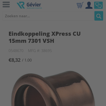
Eindkoppeling XPress CU
15mm 7301 VSH
0548670
MFG #: 38695
€8,32
/ 1.00