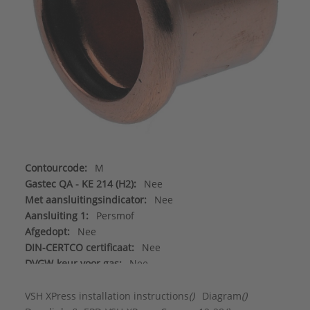
Contourcode:
M
Gastec QA - KE 214 (H2):
Nee
Met aansluitingsindicator:
Nee
Aansluiting 1:
Persmof
Afgedopt:
Nee
DIN-CERTCO certificaat:
Nee
DVGW-keur voor gas:
Nee
DVGW-keur voor water:
Ja
FM keur:
Nee
VSH XPress installation instructions
()
Diagram
()