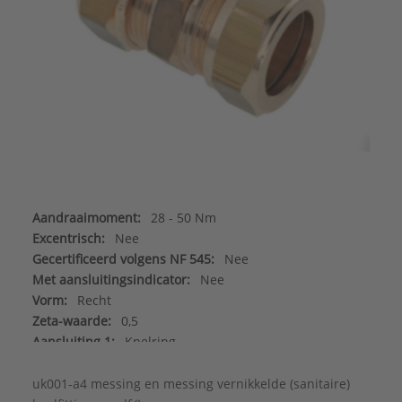
Aandraaimoment:
28 - 50 Nm
Excentrisch:
Nee
Gecertificeerd volgens NF 545:
Nee
Met aansluitingsindicator:
Nee
Vorm:
Recht
Zeta-waarde:
0,5
Aansluiting 1:
Knelring
Aansluiting 2:
Knelring
Afgedopt:
Nee
uk001-a4 messing en messing vernikkelde (sanitaire)