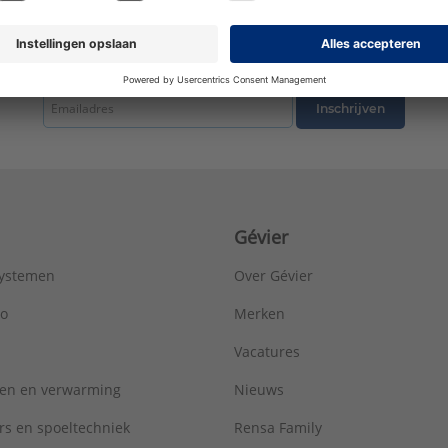
Materiaal aansluiting 2:
Messing
Materiaal afdichting:
Messing
Max. bedrijfsdruk bij max. medium temperatuur:
16 bar
tste nieuws ontvangen omtrent productnieuws, acties en andere interessant
Max. werkdruk bij 20°C:
16 bar
Mediumtemperatuur (continu):
-20 - 120 °C
Inschrijven
Merk:
Bonfix
Met aftapper:
Nee
Met ontluchter:
Nee
Met pakkingen:
Nee
Met stootnok/-rand:
Ja
Gévier
Met thermische isolatie:
Nee
Met TUV goedkeuring:
Nee
systemen
Over Gévier
Model:
1-delig
Nom. diameter aansluiting 1:
1/2" (15)
ro
Merken
Nom. diameter aansluiting 2:
DN 12
Vacatures
Oppervlaktebehandeling aansluiting 1:
Onbehandeld
Oppervlaktebehandeling aansluiting 2:
Onbehandeld
ren en verwarming
Nieuws
Oppervlaktebescherming aansluiting 1:
Onbehandeld
Oppervlaktebescherming aansluiting 2:
Onbehandeld
rs en spoeltechniek
Rensa Family