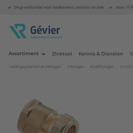
Dé groothandel voor badkamers, sanitair en zink
Voor 17.0
Assortiment
Zinktool
Kennis & Diensten
O
Leidingsystemen en fittingen
Fittingen
Knelfittingen
SCHROE