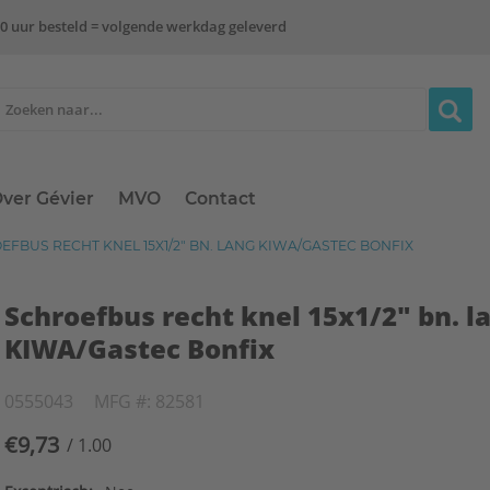
0 uur besteld = volgende werkdag geleverd
ver Gévier
MVO
Contact
FBUS RECHT KNEL 15X1/2" BN. LANG KIWA/GASTEC BONFIX
Schroefbus recht knel 15x1/2" bn. l
KIWA/Gastec Bonfix
0555043
MFG #: 82581
€9,73
/ 1.00