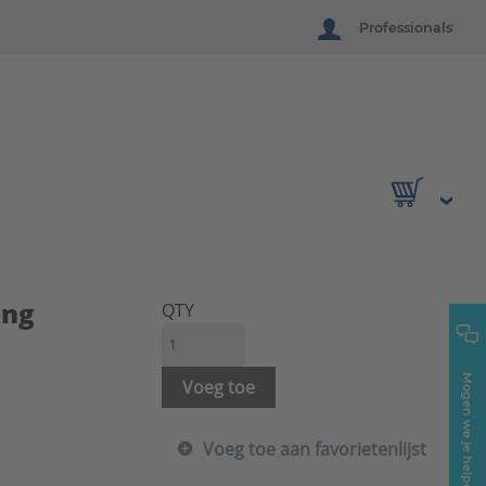
Professionals
ang
QTY
Mogen we je helpen?
Voeg toe
Voeg toe aan favorietenlijst