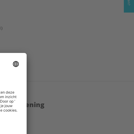
1)
.pdf
()
inks
()
enstverlening