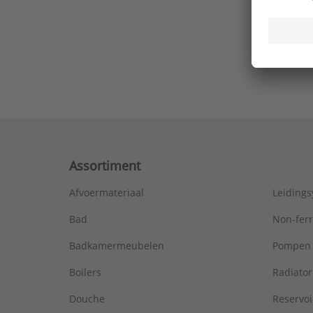
Ons laa
Assortiment
Afvoermateriaal
Leiding
Bad
Non-fer
Badkamermeubelen
Pompen
Boilers
Radiato
Douche
Reservoi