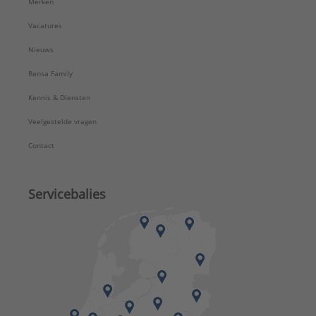
Merken
Serie:
Messing & messing vertinde knel
Vacatures
Nieuws
Rensa Family
Kennis & Diensten
Veelgestelde vragen
Contact
Servicebalies