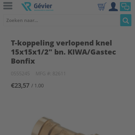
T-koppeling verlopend knel
15x15x1/2" bn. KIWA/Gastec
Bonfix
0555245
MFG #: 82611
€23,57
/ 1.00