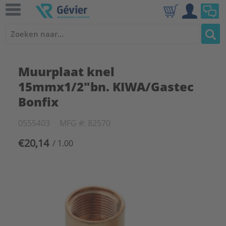
Muurplaat knel
15mmx1/2"bn. KIWA/Gastec
Bonfix
0555403
MFG #: 82570
€20,14
/ 1.00