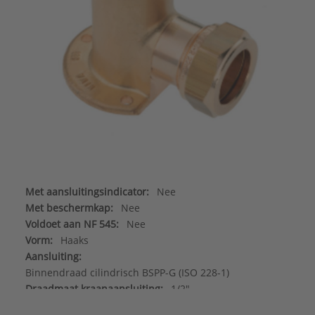
Met aansluitingsindicator:
Nee
Met beschermkap:
Nee
Voldoet aan NF 545:
Nee
Vorm:
Haaks
Aansluiting:
Binnendraad cilindrisch BSPP-G (ISO 228-1)
Draadmaat kraanaansluiting:
1/2"
DVGW-keur voor gas:
Ja