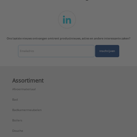
Ons laatste nieuws ontvangen omtrent productnieuws, acties en andere interessante zaken?
Inschrijven
Assortiment
Afvoermateriaal
Bad
Badkamermeubelen
Boilers
Douche