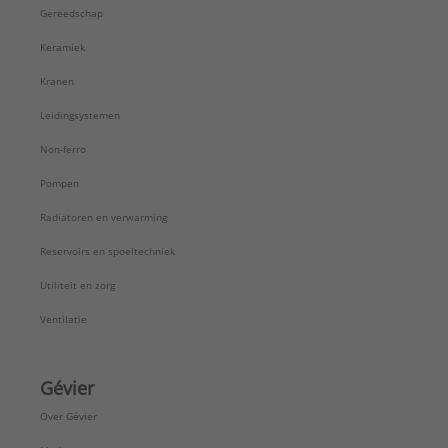
Gereedschap
Keramiek
Kranen
Leidingsystemen
Non-ferro
Pompen
Radiatoren en verwarming
Reservoirs en spoeltechniek
Utiliteit en zorg
Ventilatie
Gévier
Over Gévier