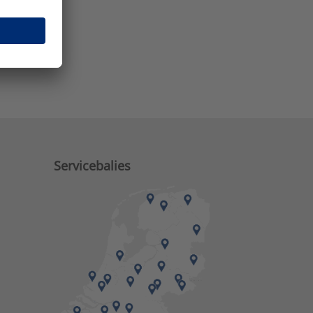
e zaken?
Servicebalies