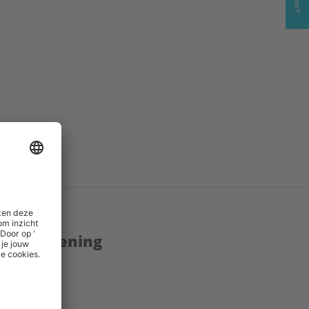
.pdf
()
inks
()
enstverlening