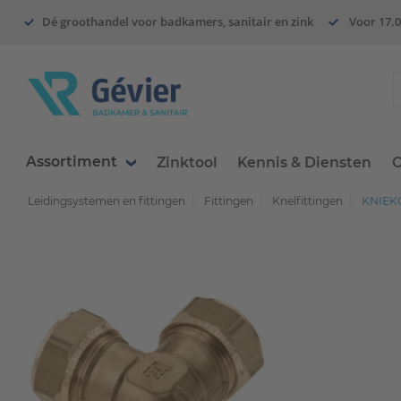
Dé groothandel voor badkamers, sanitair en zink
Voor 17.0
Assortiment
Zinktool
Kennis & Diensten
O
Leidingsystemen en fittingen
Fittingen
Knelfittingen
KNIEK