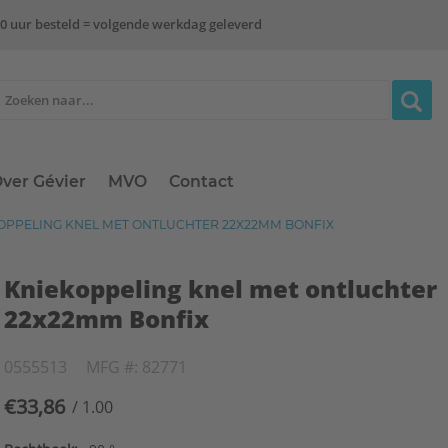
0 uur besteld = volgende werkdag geleverd
ver Gévier
MVO
Contact
OPPELING KNEL MET ONTLUCHTER 22X22MM BONFIX
Kniekoppeling knel met ontluchter
22x22mm Bonfix
0555513
MFG #: 82771
€33,86
/ 1.00