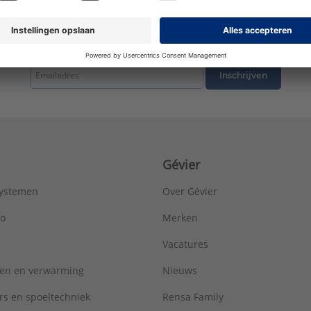
Materiaal aansluiting 1:
Messing
Materiaal aansluiting 2:
Messing
Materiaal afdichting:
Messing
tste nieuws ontvangen omtrent productnieuws, acties en andere interessant
Max. bedrijfsdruk bij max. medium temperatuur:
16 bar
Max. werkdruk bij 20°C:
16 bar
Inschrijven
Mediumtemperatuur (continu):
-20 - 120 °C
Merk:
Bonfix
Met aftapper:
Nee
Met ontluchter:
Ja
Met pakkingen:
Nee
Gévier
Met stootnok/-rand:
Ja
Met thermische isolatie:
Nee
systemen
Over Gévier
Met TUV goedkeuring:
Nee
Model:
1-delig
ro
Merken
Nom. diameter aansluiting 1:
DN 20
Vacatures
Nom. diameter aansluiting 2:
DN 20
Oppervlaktebehandeling aansluiting 1:
Onbehandeld
ren en verwarming
Nieuws
Oppervlaktebehandeling aansluiting 2:
Onbehandeld
Oppervlaktebescherming aansluiting 1:
Onbehandeld
rs en spoeltechniek
Rensa Family