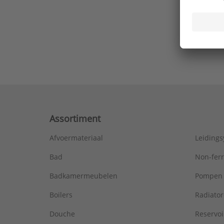
Ons laa
Assortiment
Afvoermateriaal
Leiding
Bad
Non-fer
Badkamermeubelen
Pompen
Boilers
Radiato
Douche
Reservoi