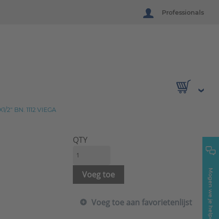
Professionals
" BN. 1112 VIEGA
QTY
Mogen we je helpen?
Voeg toe
Voeg toe aan favorietenlijst