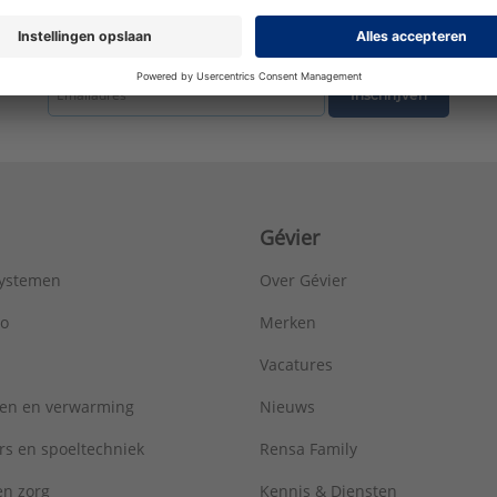
Kwaliteitsklasse aansluiting 2:
St 35 (1.0308)
LPCB keur:
Nee
tste nieuws ontvangen omtrent productnieuws, acties en andere interessant
Materiaal aansluiting 1:
Staal
Materiaal aansluiting 2:
Staal
Inschrijven
Materiaal afdichting:
Ethyleen-Propyleen-Dieen-Monomeer (EPD
Max. bedrijfsdruk bij max. medium temperatuur:
16 bar
Max. werkdruk bij 20°C:
16 bar
Mediumtemperatuur (continu):
-25 - 105 °C
Merk:
Viega
Gévier
Met aftapper:
Nee
Met ontluchter:
Nee
systemen
Over Gévier
Met pakkingen:
Nee
Met stootnok/-rand:
Nee
ro
Merken
Met thermische isolatie:
Nee
Vacatures
Met TUV goedkeuring:
Ja
Model:
1-delig
ren en verwarming
Nieuws
Nom. diameter aansluiting 1:
DN 12
Nom. diameter aansluiting 2:
1/2" (15)
rs en spoeltechniek
Rensa Family
Norm flens:
Overig
 en zorg
Kennis & Diensten