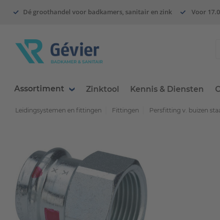
Dé groothandel voor badkamers, sanitair en zink
Voor 17.0
Assortiment
Zinktool
Kennis & Diensten
O
Leidingsystemen en fittingen
Fittingen
Persfitting v. buizen staa