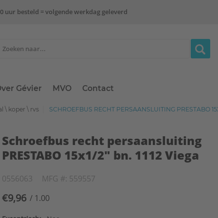
0 uur besteld = volgende werkdag geleverd
ver Gévier
MVO
Contact
l \ koper \ rvs
SCHROEFBUS RECHT PERSAANSLUITING PRESTABO 15X1/2
Schroefbus recht persaansluiting
PRESTABO 15x1/2" bn. 1112 Viega
0556063
MFG #: 559557
€9,96
/ 1.00