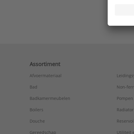
Ons laa
Assortiment
Afvoermateriaal
Leiding
Bad
Non-fer
Badkamermeubelen
Pompen
Boilers
Radiato
Douche
Reservoi
Gereedschap
Utiliteit